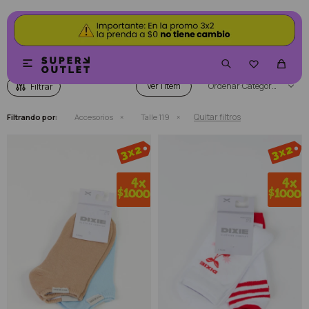
ACCESORIOS


Ver
Categoría
Quitar filtros
Filtrando por:
Accesorios
Talle 119