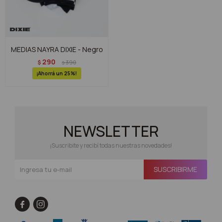
MEDIAS NAYRA DIXIE - Negro
290
$
390
$
25
NEWSLETTER
¡Suscribite y recibí todas nuestras novedades!
SUSCRIBIRME

