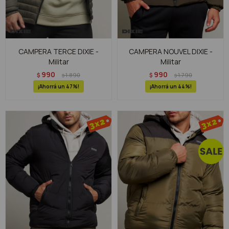
CAMPERA TERCE DIXIE -
CAMPERA NOUVEL DIXIE -
Militar
Militar
990
990
$
1.890
$
1.790
$
$
47
44