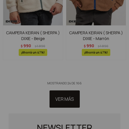
CAMPERA KEIRAN ( SHERPA )
CAMPERA KEIRAN ( SHERPA )
DIXIE - Beige
DIXIE - Marrón
990
990
$
1.890
$
1.890
$
$
47
47
MOSTRANDO
24
DE
166
VER MÁS
NEWSLETTER