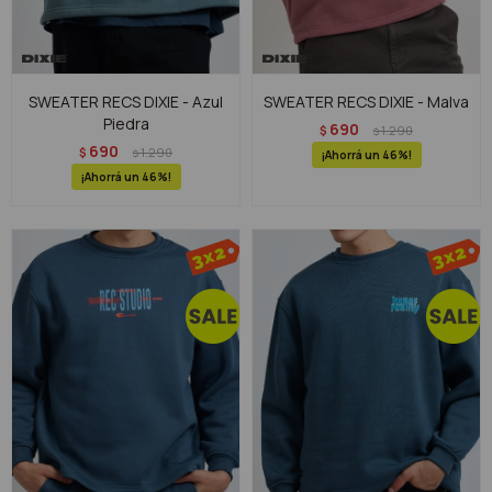
SWEATER RECS DIXIE - Azul
SWEATER RECS DIXIE - Malva
Piedra
690
$
1.290
$
690
$
1.290
$
46
46