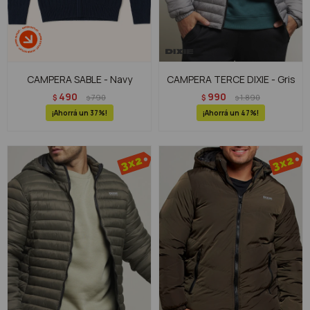
CAMPERA SABLE - Navy
CAMPERA TERCE DIXIE - Gris
490
990
$
790
$
1.890
$
$
37
47