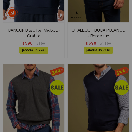
CANGURO S/C FATMAGUL -
CHALECO TIJUCA POLANCO
Grafito
- Bordeaux
590
690
$
890
$
1.690
$
$
33
59