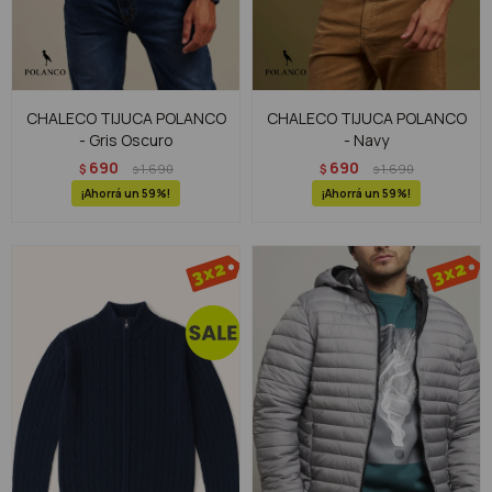
CHALECO TIJUCA POLANCO
CHALECO TIJUCA POLANCO
- Gris Oscuro
- Navy
690
690
$
1.690
$
1.690
$
$
59
59