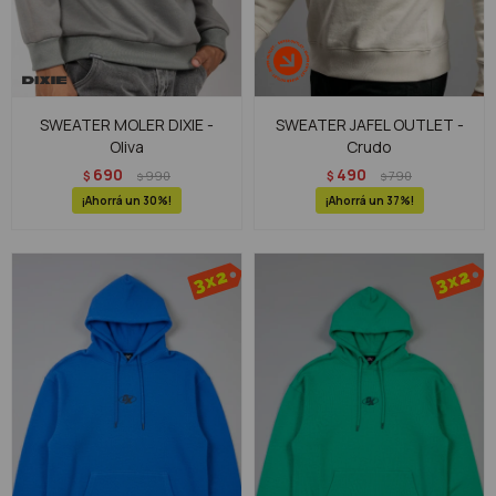
SWEATER MOLER DIXIE -
SWEATER JAFEL OUTLET -
Oliva
Crudo
690
490
$
990
$
790
$
$
30
37