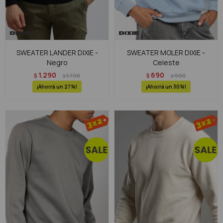
SWEATER LANDER DIXIE -
SWEATER MOLER DIXIE -
Negro
Celeste
1.290
690
$
1.790
$
990
$
$
27
30