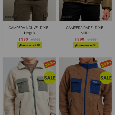
CAMPERA NOUVEL DIXIE -
CAMPERA RADEL DIXIE -
Negro
Militar
990
990
$
1.790
$
1.790
$
$
44
44