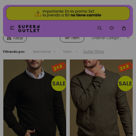
VESTIMENTA


Ver
Categoría
Quitar filtros
Filtrando por:
Vestimenta
Talle L