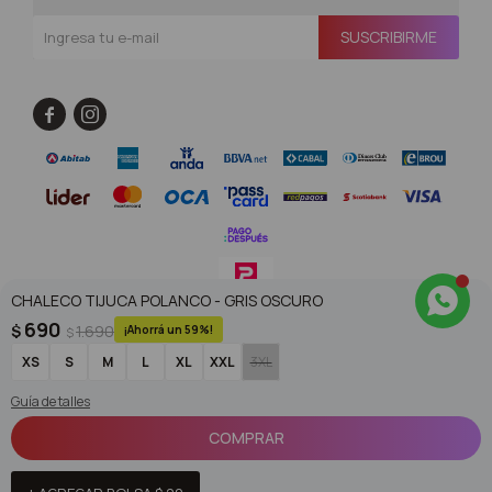
SUSCRIBIRME


CHALECO TIJUCA POLANCO - GRIS OSCURO
690
$
1.690
59
$
© Copyright 2026 / Superoutlet / FORTER S.A Rut 213720560017
XS
S
M
L
XL
XXL
3XL
Guía de talles
COMPRAR
Fenicio