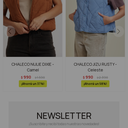
CHALECO NULIE DIXIE -
CHALECO JIZU RUSTY -
Camel
Celeste
990
990
$
1.590
$
2.390
$
$
37
58
NEWSLETTER
¡Suscribite y recibí todas nuestras novedades!