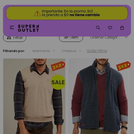
CHALECOS


Ver
Categoría
Quitar filtros
Filtrando por:
Vestimenta
Chalecos