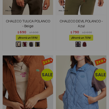
CHALECO TIJUCA POLANCO
CHALECO DEVIL POLANCO -
- Beige
Azul
690
790
$
1.690
$
2.690
$
$
59
70