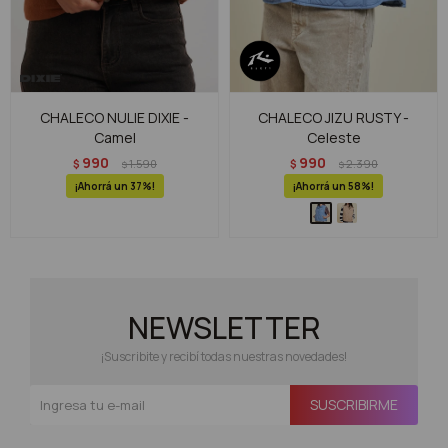
CHALECO NULIE DIXIE -
CHALECO JIZU RUSTY -
Camel
Celeste
990
990
$
1.590
$
2.390
$
$
37
58
NEWSLETTER
¡Suscribite y recibí todas nuestras novedades!
SUSCRIBIRME