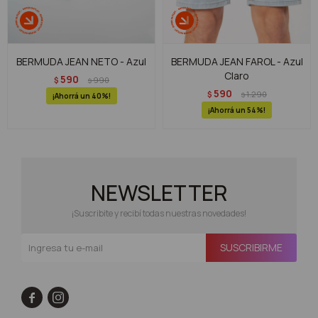
BERMUDA JEAN NETO - Azul
BERMUDA JEAN FAROL - Azul
Claro
590
$
990
$
590
$
1.290
$
40
54
NEWSLETTER
¡Suscribite y recibí todas nuestras novedades!
SUSCRIBIRME

