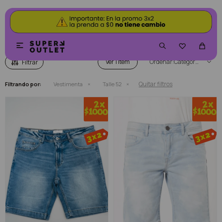
VESTIMENTA


Ver
Categoría
Quitar filtros
Filtrando por:
Vestimenta
Talle 52