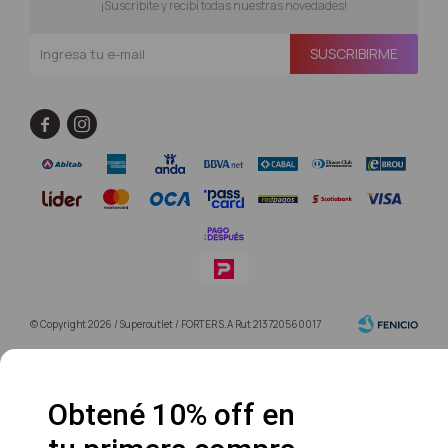
¡Suscribite y recibí todas nuestras novedades!
SUSCRIBIRME


© Copyright 2026 / Superoutlet / FORTER S.A Rut 213720560017
Obtené 10% off en