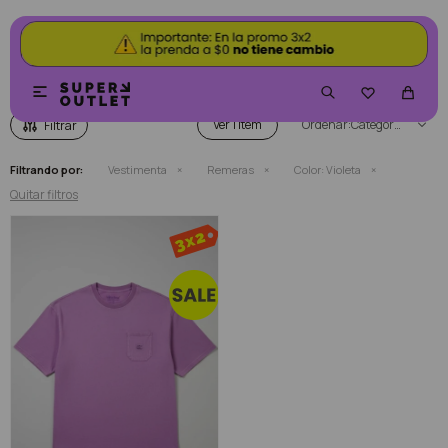
REMERAS COLOR VIOLETA


Ver
Categoría
Filtrando por:
Vestimenta
Remeras
Color:
Violeta
Quitar filtros