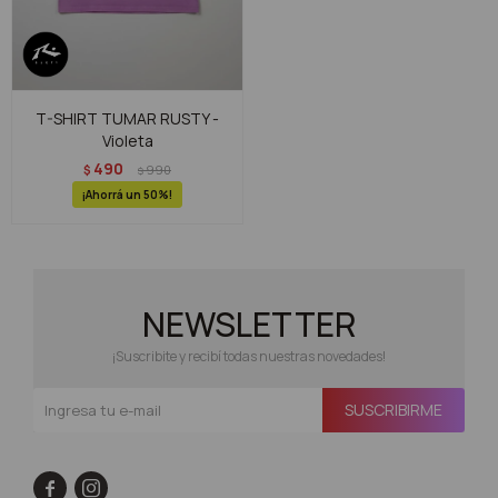
T-SHIRT TUMAR RUSTY -
Violeta
490
$
990
$
50
NEWSLETTER
¡Suscribite y recibí todas nuestras novedades!
SUSCRIBIRME

