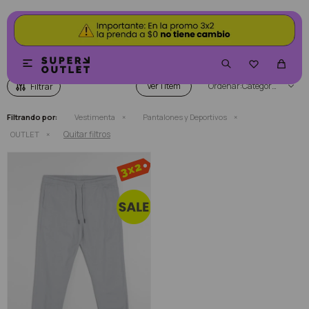
PANTALONES Y DEPORTIVOS OUTLET


Ver
Categoría
Filtrando por:
Vestimenta
Pantalones y Deportivos
Quitar filtros
OUTLET