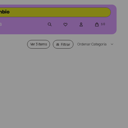
S
0

$
Ver
Categoría