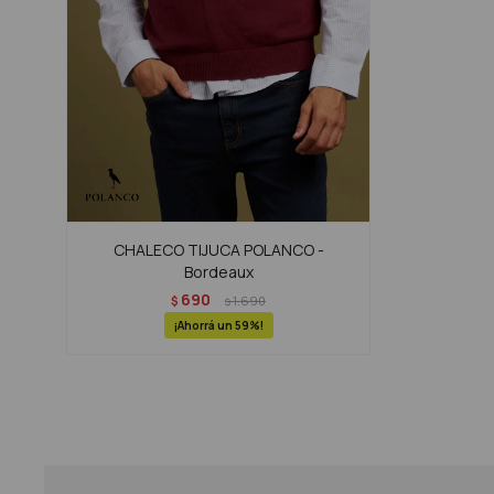
CHALECO TIJUCA POLANCO -
Bordeaux
690
$
1.690
$
59