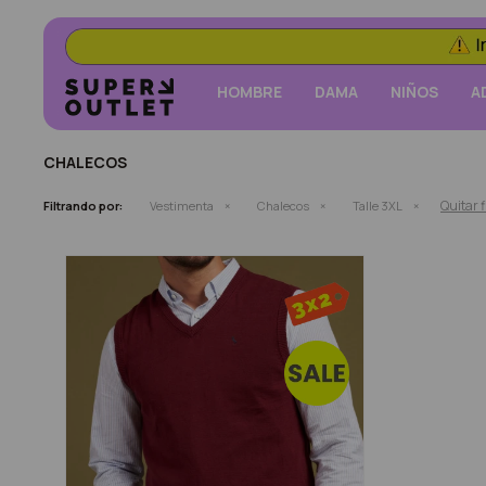
HOMBRE
DAMA
NIÑOS
A
CHALECOS
Quitar f
Filtrando por:
Vestimenta
Chalecos
Talle 3XL