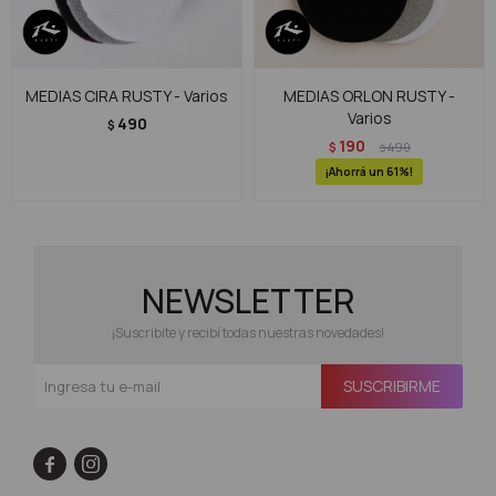
MEDIAS CIRA RUSTY - Varios
MEDIAS ORLON RUSTY -
Varios
490
$
190
$
490
$
61
NEWSLETTER
¡Suscribite y recibí todas nuestras novedades!
SUSCRIBIRME

