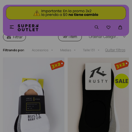
MEDIAS


Ver
Categoría
Quitar filtros
Filtrando por:
Accesorios
Medias
Talle 131