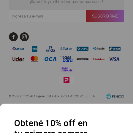
¡Suscribite y recibí todas nuestras novedades!
SUSCRIBIRME


© Copyright 2026 / Superoutlet / FORTER S.A Rut 213720560017
Obtené 10% off en