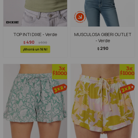
TOP INTI DIXIE - Verde
MUSCULOSA GIBERI OUTLET
- Verde
490
$
590
$
290
$
16