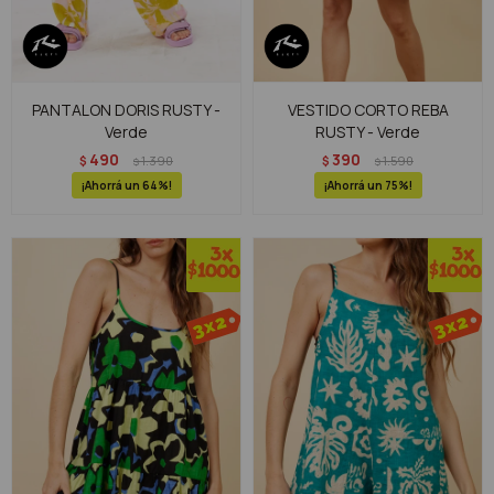
PANTALON DORIS RUSTY -
VESTIDO CORTO REBA
Verde
RUSTY - Verde
490
390
$
1.390
$
1.590
$
$
64
75