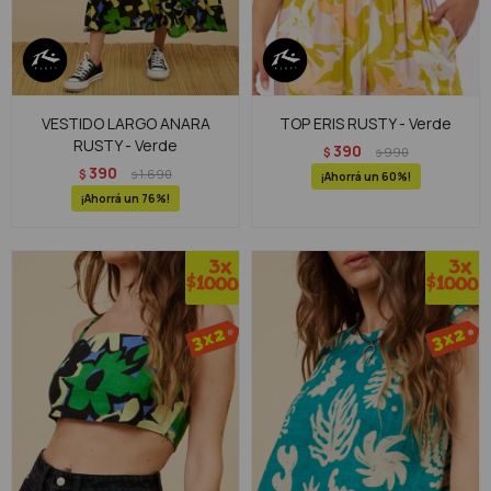
VESTIDO LARGO ANARA
TOP ERIS RUSTY - Verde
RUSTY - Verde
390
$
990
$
390
$
1.690
$
60
76