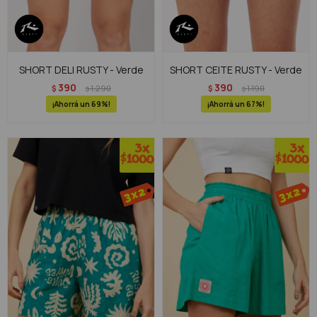
SHORT DELI RUSTY - Verde
SHORT CEITE RUSTY - Verde
390
390
$
1.290
$
1.190
$
$
69
67