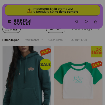
VESTIMENTA COLOR VERDE


Ver
Categoría
Quitar filtros
Filtrando por:
Vestimenta
Color:
Verde