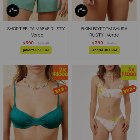
SHORT FELPA MAEVE RUSTY
BIKINI BOTTOM SHURA
- Verde
RUSTY - Verde
390
390
$
1.290
$
690
$
$
69
43