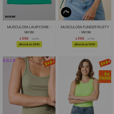
MUSCULOSA LAURY DIXIE -
MUSCULOSA FLINDER RUSTY
Verde
- Verde
390
390
$
490
$
790
$
$
20
50