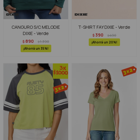
CANGURO S/C MELODIE
T-SHIRT FAY DIXIE - Verde
DIXIE - Verde
390
$
490
$
890
$
1.390
$
20
35