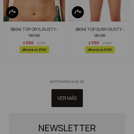
BIKINI TOP ORYL RUSTY -
BIKINI TOP SURFI RUSTY -
Verde
Verde
590
390
$
790
$
790
$
$
25
50
MOSTRANDO
24
DE
26
VER MÁS
NEWSLETTER