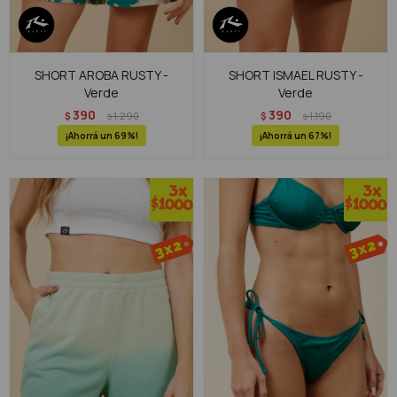
SHORT AROBA RUSTY -
SHORT ISMAEL RUSTY -
Verde
Verde
390
390
$
1.290
$
1.190
$
$
69
67