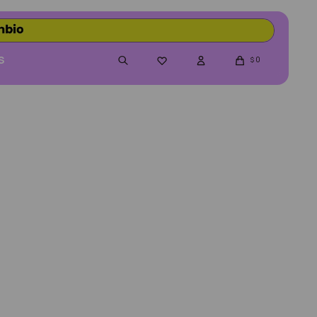
S
0

$