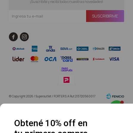
¡Suscribite y recibí todas nuestras novedades!
SUSCRIBIRME


© Copyright 2026 / Superoutlet / FORTER S.A Rut 213720560017
Obtené 10% off en