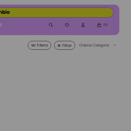
S
0

$
Ver
Categoría