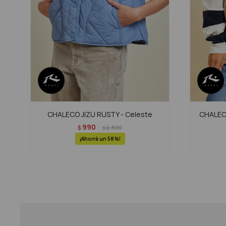
CHALECO JIZU RUSTY - Celeste
CHALECO
990
$
2.390
$
58