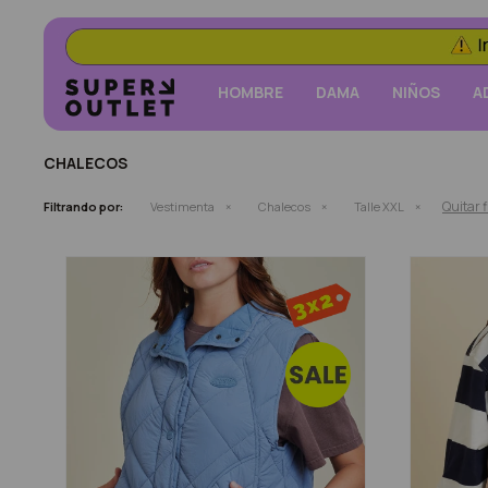
HOMBRE
DAMA
NIÑOS
A
CHALECOS
Quitar f
Filtrando por:
Vestimenta
Chalecos
Talle XXL