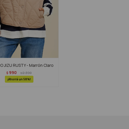
 JIZU RUSTY - Marrón Claro
990
$
2.390
$
58