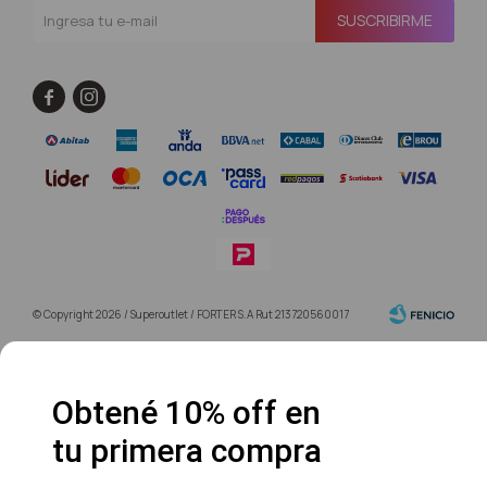
SUSCRIBIRME


© Copyright 2026 / Superoutlet / FORTER S.A Rut 213720560017
Obtené 10% off en
tu primera compra
Fenicio