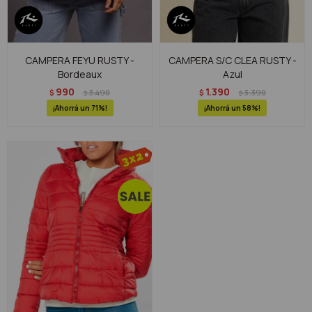
CAMPERA FEYU RUSTY -
CAMPERA S/C CLEA RUSTY -
Bordeaux
Azul
990
1.390
$
3.490
$
3.390
$
$
71
58