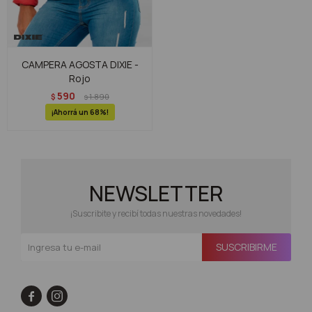
CAMPERA AGOSTA DIXIE -
Rojo
590
$
1.890
$
68
NEWSLETTER
¡Suscribite y recibí todas nuestras novedades!
SUSCRIBIRME

