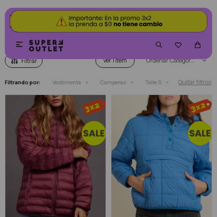
CAMPERAS


Ver
Categoría
Quitar filtros
Filtrando por:
Vestimenta
Camperas
Talle S