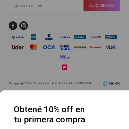
SUSCRIBIRME


© Copyright 2026 / Superoutlet / FORTER S.A Rut 213720560017
Obtené 10% off en
tu primera compra
Fenicio