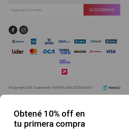
SUSCRIBIRME


© Copyright 2026 / Superoutlet / FORTER S.A Rut 213720560017
Obtené 10% off en
tu primera compra
Fenicio