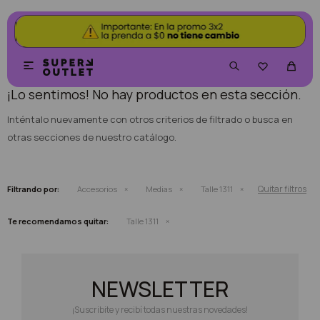
NO SE HAN RECUPERADO PRODUCTOS


¡Lo sentimos! No hay productos en esta sección.
Inténtalo nuevamente con otros criterios de filtrado o busca en
otras secciones de nuestro catálogo.
Quitar filtros
Filtrando por:
Accesorios
Medias
Talle 1311
Te recomendamos quitar:
Talle 1311
NEWSLETTER
¡Suscribite y recibí todas nuestras novedades!