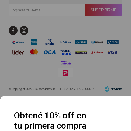
SUSCRIBIRME


© Copyright 2026 / Superoutlet / FORTER S.A Rut 213720560017
Obtené 10% off en
tu primera compra
Fenicio