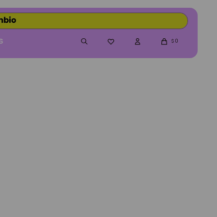
S
0

$