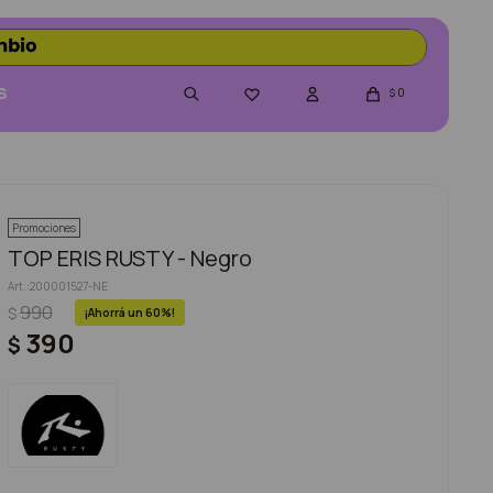
S
0

$
Promociones
TOP ERIS RUSTY - Negro
200001527-NE
990
$
60
390
$