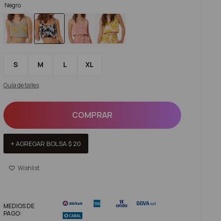
Negro
S
M
L
XL
Guía de talles
COMPRAR
+ AGREGAR BOLSA
$
20
MEDIOS DE
PAGO: