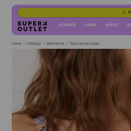
HOMBRE
DAMA
NIÑOS
A
Home
Catálogo
Vestimenta
Tops y Musculosas