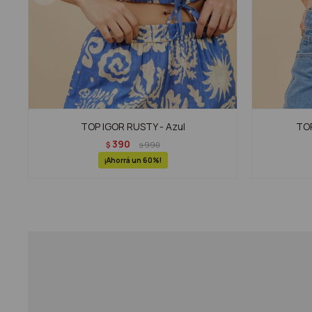
TOP IGOR RUSTY - Azul
TOP
390
$
990
$
60