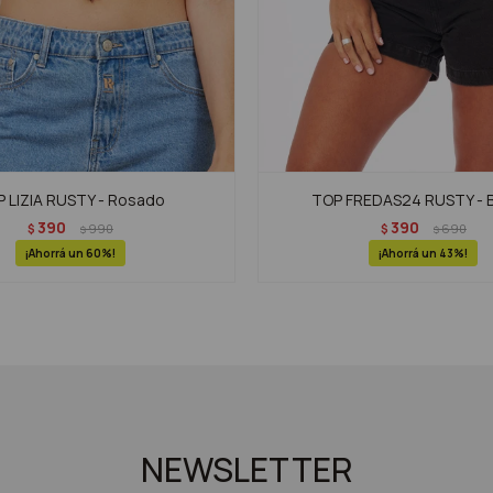
 LIZIA RUSTY - Rosado
TOP FREDAS24 RUSTY - 
390
390
$
990
$
690
$
$
60
43
NEWSLETTER