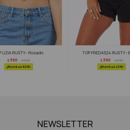
 LIZIA RUSTY - Rosado
TOP FREDAS24 RUSTY - 
390
390
$
990
$
690
$
$
60
43
NEWSLETTER