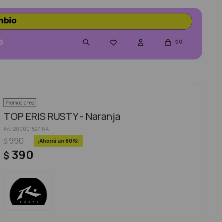
S
0

$
Promociones
TOP ERIS RUSTY - Naranja
200001527-NA
990
$
60
390
$