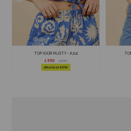
TOP IGOR RUSTY - Azul
TOP
390
$
990
$
60