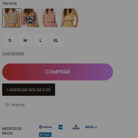
Naranja
S
M
L
XL
Guía de talles
COMPRAR
+ AGREGAR BOLSA
$
20
MEDIOS DE
PAGO: