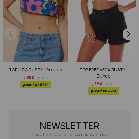
TOP LIZIA RUSTY - Rosado
TOP FREDAS24 RUSTY -
Blanco
390
$
990
$
390
$
690
$
60
43
NEWSLETTER
¡Suscribite y recibí todas nuestras novedades!