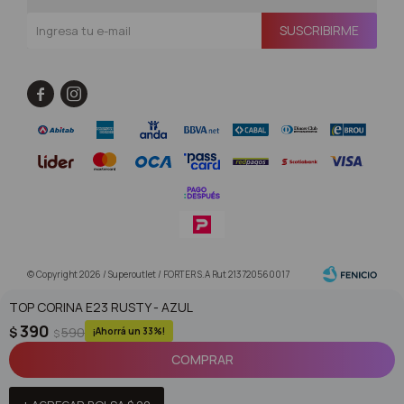
SUSCRIBIRME


© Copyright 2026 / Superoutlet / FORTER S.A Rut 213720560017
TOP CORINA E23 RUSTY - AZUL
390
$
590
33
$
COMPRAR
Fenicio