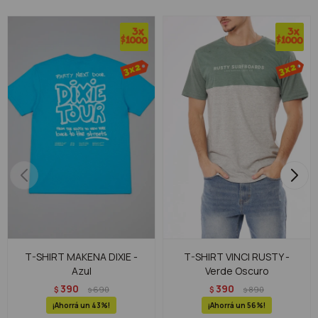
T-SHIRT MAKENA DIXIE -
T-SHIRT VINCI RUSTY -
Azul
Verde Oscuro
390
390
$
690
$
890
$
$
43
56