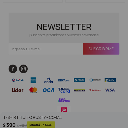
NEWSLETTER
¡Suscribite y recibí todas nuestras novedades!
SUSCRIBIRME


T-SHIRT TUITO RUSTY - CORAL
390
$
890
56
$
© Copyright 2026 / Superoutlet / FORTER S.A Rut 213720560017