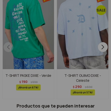
T-SHIRT PASKE DIXIE - Verde
T-SHIRT GUIMO DIXIE -
Celeste
190
$
590
$
290
$
690
$
67
57
Productos que te pueden interesar