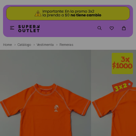


Home
Catálogo
Vestimenta
Remeras