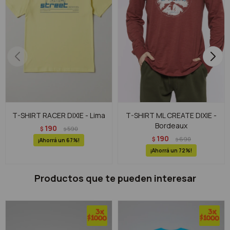
T-SHIRT RACER DIXIE - Lima
T-SHIRT ML CREATE DIXIE -
Bordeaux
190
$
590
$
190
$
690
$
67
72
Productos que te pueden interesar