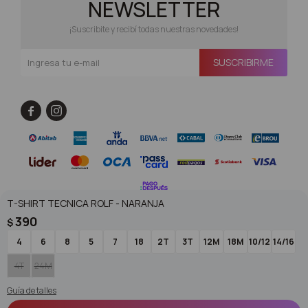
NEWSLETTER
¡Suscribite y recibí todas nuestras novedades!
SUSCRIBIRME


T-SHIRT TECNICA ROLF - NARANJA
390
$
4
6
8
5
7
18
2T
3T
12M
18M
10/12
14/16
© Copyright 2026 / Superoutlet / FORTER S.A Rut 213720560017
4T
24M
Guía de talles