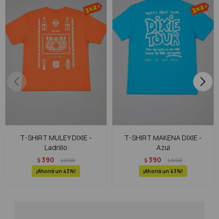
T-SHIRT MULEY DIXIE -
T-SHIRT MAKENA DIXIE -
Ladrillo
Azul
390
390
$
690
$
690
$
$
43
43