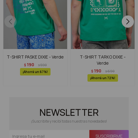
T-SHIRT PASKE DIXIE - Verde
T-SHIRT TARKO DIXIE -
Verde
190
$
590
$
190
$
690
$
67
72
NEWSLETTER
¡Suscribite y recibí todas nuestras novedades!
SUSCRIBIRME