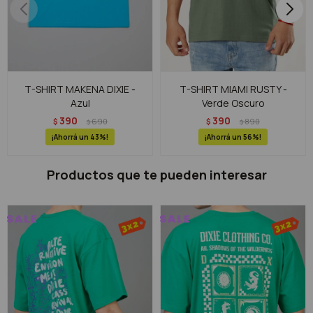
T-SHIRT MAKENA DIXIE -
T-SHIRT MIAMI RUSTY -
Azul
Verde Oscuro
390
390
$
690
$
890
$
$
43
56
Productos que te pueden interesar