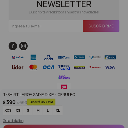
NEWSLETTER
¡Suscribite y recibí todas nuestras novedades!
SUSCRIBIRME


T-SHIRT LARGA SADIE DIXIE - CERULEO
390
$
690
43
$
© Copyright 2026 / Superoutlet / FORTER S.A Rut 213720560017
XXS
XS
S
M
L
XL
Guía de talles