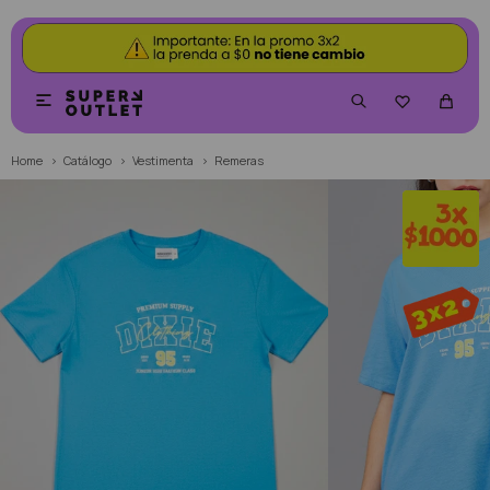


Home
Catálogo
Vestimenta
Remeras