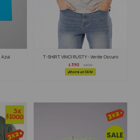
 Azul
T-SHIRT VINCI RUSTY - Verde Oscuro
390
$
890
$
56