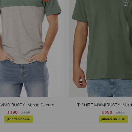
VINCI RUSTY - Verde Oscuro
T-SHIRT MIAMI RUSTY - Ver
390
390
$
890
$
890
$
$
56
56