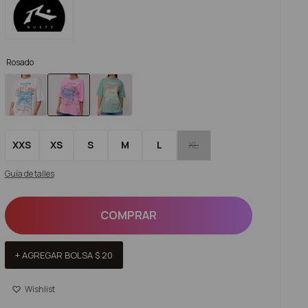
Rosado
XXS
XS
S
M
L
XL
Guía de talles
COMPRAR
+ AGREGAR BOLSA
$
20