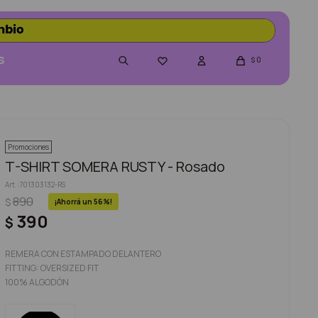
S
0

$
Promociones
T-SHIRT SOMERA RUSTY - Rosado
701303132-RS
890
$
56
390
$
REMERA CON ESTAMPADO DELANTERO
FITTING: OVERSIZED FIT
100% ALGODÓN