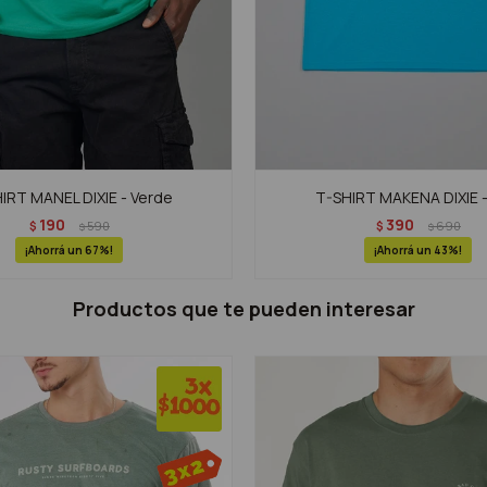
IRT MANEL DIXIE - Verde
T-SHIRT MAKENA DIXIE -
190
390
$
590
$
690
$
$
67
43
Productos que te pueden interesar