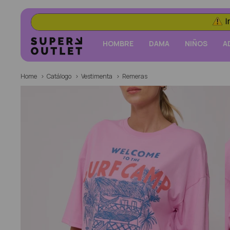
HOMBRE
DAMA
NIÑOS
A
Home
Catálogo
Vestimenta
Remeras