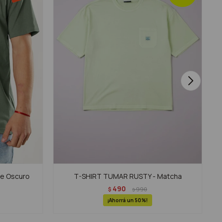
de Oscuro
T-SHIRT TUMAR RUSTY - Matcha
490
$
990
$
50