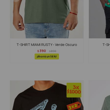
T-SHIRT MIAMI RUSTY - Verde Oscuro
T-SH
390
$
890
$
56