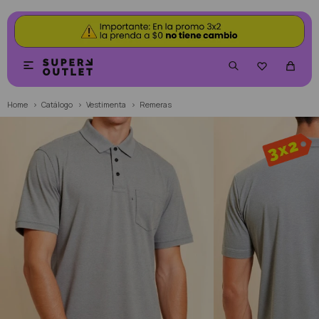


Home
Catálogo
Vestimenta
Remeras