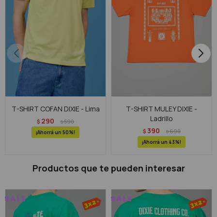
T-SHIRT COFAN DIXIE - Lima
T-SHIRT MULEY DIXIE -
Ladrillo
290
$
590
$
390
$
690
$
50
43
Productos que te pueden interesar