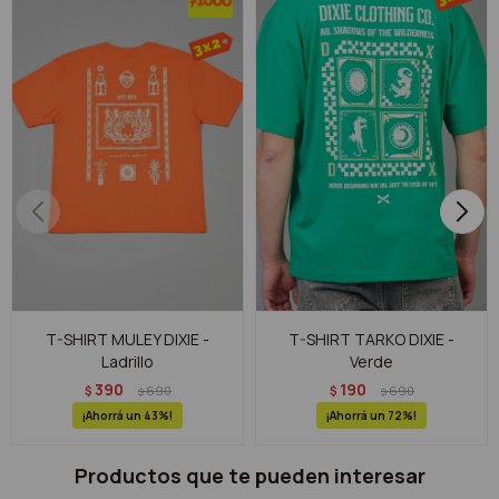
T-SHIRT MULEY DIXIE -
T-SHIRT TARKO DIXIE -
Ladrillo
Verde
390
190
$
690
$
690
$
$
43
72
Productos que te pueden interesar