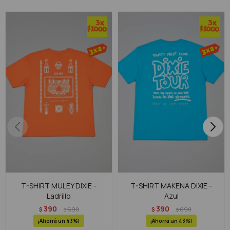
T-SHIRT MULEY DIXIE -
T-SHIRT MAKENA DIXIE -
Ladrillo
Azul
390
390
$
690
$
690
$
$
43
43