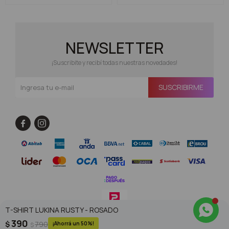
NEWSLETTER
¡Suscribite y recibí todas nuestras novedades!
SUSCRIBIRME


T-SHIRT LUKINA RUSTY - ROSADO
390
$
790
50
$
© Copyright 2026 / Superoutlet / FORTER S.A Rut 213720560017