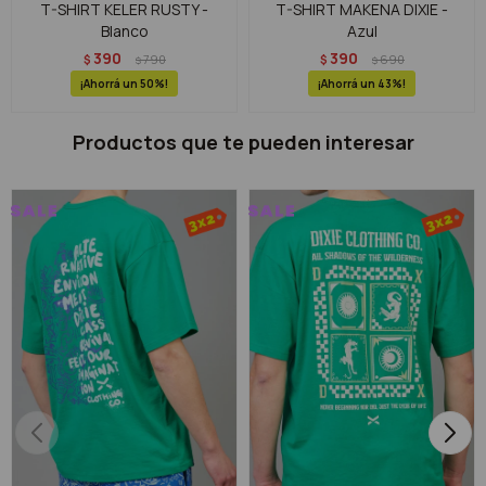
T-SHIRT KELER RUSTY -
T-SHIRT MAKENA DIXIE -
Blanco
Azul
390
390
$
790
$
690
$
$
50
43
Productos que te pueden interesar