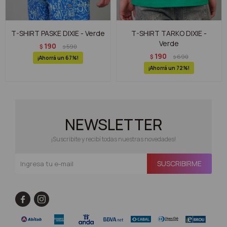
T-SHIRT PASKE DIXIE - Verde
T-SHIRT TARKO DIXIE -
Verde
190
$
590
$
190
$
690
$
67
72
NEWSLETTER
¡Suscribite y recibí todas nuestras novedades!
SUSCRIBIRME

