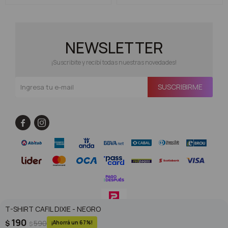
NEWSLETTER
¡Suscribite y recibí todas nuestras novedades!
SUSCRIBIRME


T-SHIRT CAFIL DIXIE - NEGRO
190
$
590
67
$
© Copyright 2026 / Superoutlet / FORTER S.A Rut 213720560017