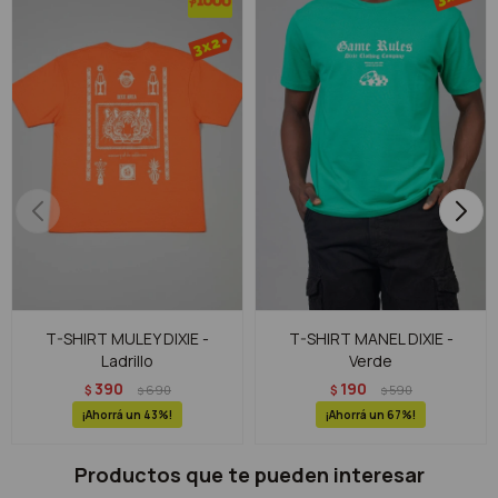
T-SHIRT MULEY DIXIE -
T-SHIRT MANEL DIXIE -
Ladrillo
Verde
390
190
$
690
$
590
$
$
43
67
Productos que te pueden interesar