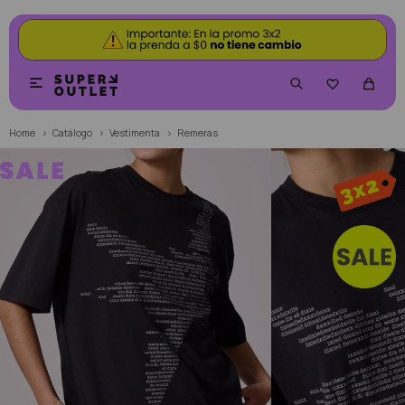


Home
Catálogo
Vestimenta
Remeras