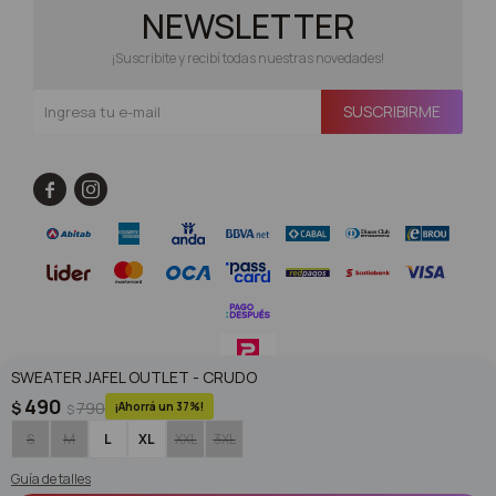
NEWSLETTER
¡Suscribite y recibí todas nuestras novedades!
SUSCRIBIRME


SWEATER JAFEL OUTLET - CRUDO
490
$
790
37
$
© Copyright 2026 / Superoutlet / FORTER S.A Rut 213720560017
S
M
L
XL
XXL
3XL
Guía de talles