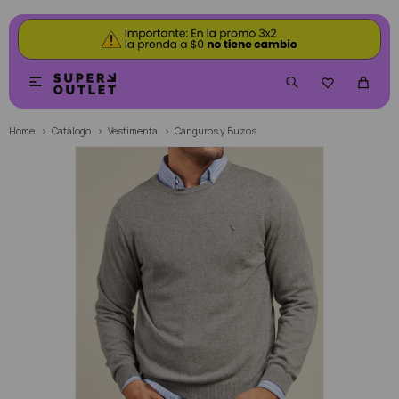


Home
Catálogo
Vestimenta
Canguros y Buzos