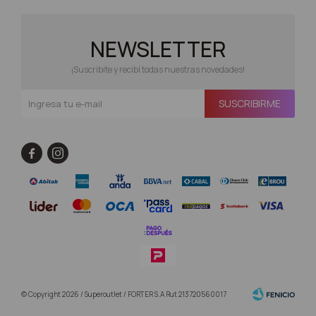
NEWSLETTER
¡Suscribite y recibí todas nuestras novedades!
SUSCRIBIRME


© Copyright 2026 / Superoutlet / FORTER S.A Rut 213720560017