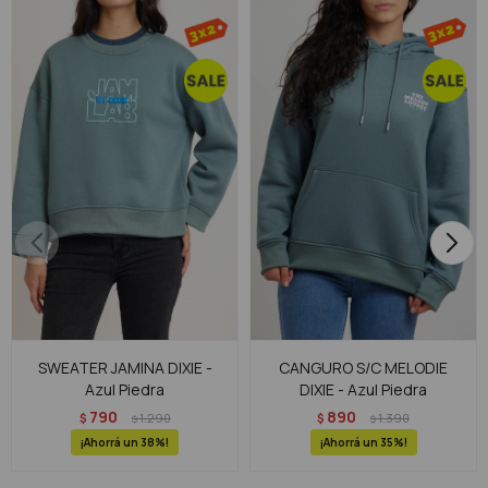
SWEATER JAMINA DIXIE -
CANGURO S/C MELODIE
Azul Piedra
DIXIE - Azul Piedra
790
890
$
1.290
$
1.390
$
$
38
35