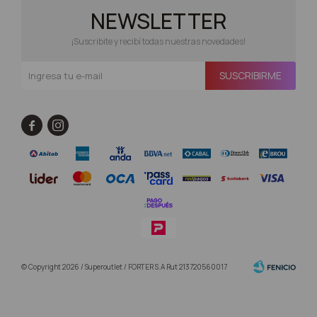
NEWSLETTER
¡Suscribite y recibí todas nuestras novedades!
SUSCRIBIRME


© Copyright 2026 / Superoutlet / FORTER S.A Rut 213720560017