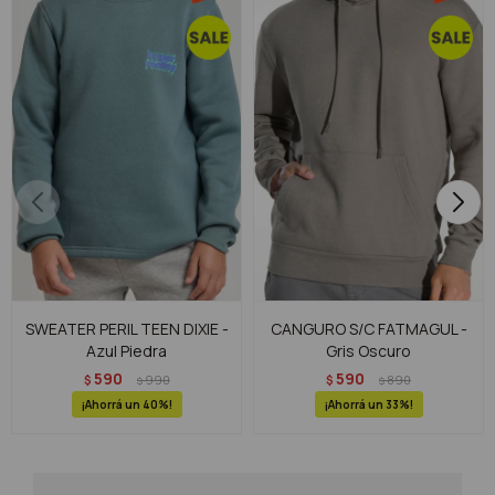
SWEATER PERIL TEEN DIXIE -
CANGURO S/C FATMAGUL -
Azul Piedra
Gris Oscuro
590
590
$
990
$
890
$
$
40
33