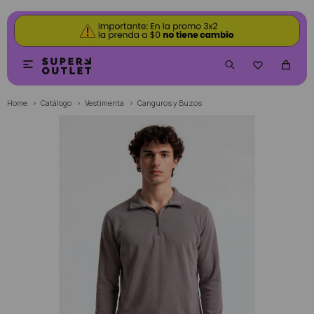


Home
Catálogo
Vestimenta
Canguros y Buzos