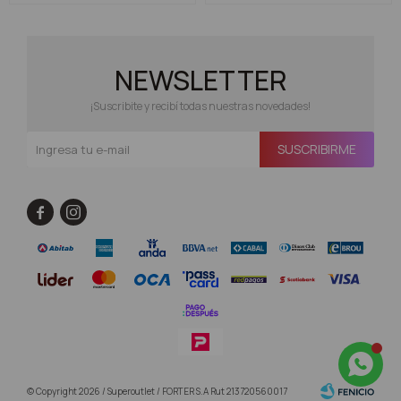
NEWSLETTER
¡Suscribite y recibí todas nuestras novedades!
SUSCRIBIRME


© Copyright 2026 / Superoutlet / FORTER S.A Rut 213720560017