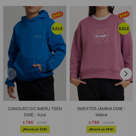
CANGURO S/C IMERU TEEN
SWEATER JAMINA DIXIE -
DIXIE - Azul
Malva
790
790
$
1.190
$
1.290
$
$
33
38