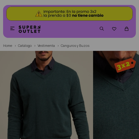


Home
Catálogo
Vestimenta
Canguros y Buzos