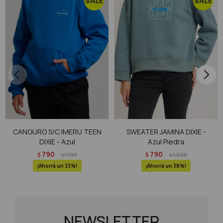
CANGURO S/C IMERU TEEN
SWEATER JAMINA DIXIE -
DIXIE - Azul
Azul Piedra
790
790
$
1.190
$
1.290
$
$
33
38
NEWSLETTER