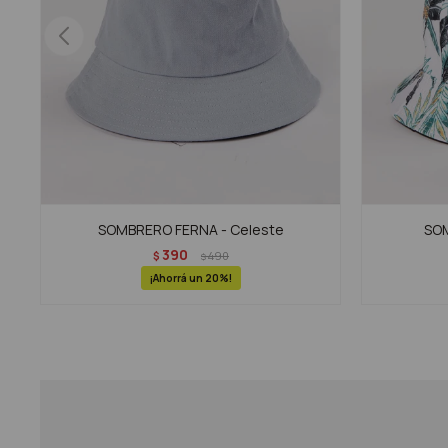
SOMBRERO FERNA - Celeste
SOM
390
$
490
$
20