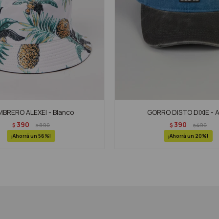
BRERO ALEXEI - Blanco
GORRO DISTO DIXIE - A
390
390
$
890
$
490
$
$
56
20