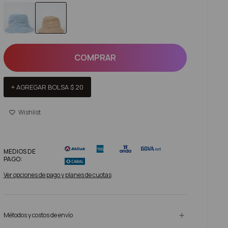
COMPRAR
+ AGREGAR BOLSA
$
20
MEDIOS DE
PAGO:
Ver opciones de pago y planes de cuotas
Métodos y costos de envío