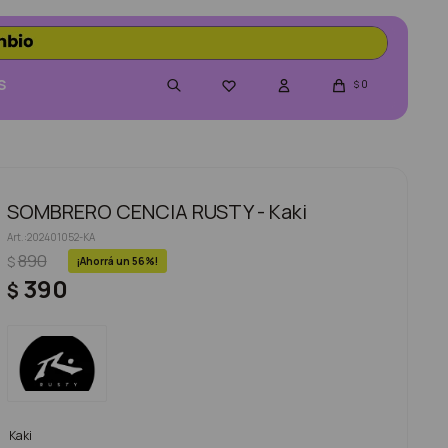
S
0

$
SOMBRERO CENCIA RUSTY - Kaki
202401052-KA
890
$
56
390
$
Kaki