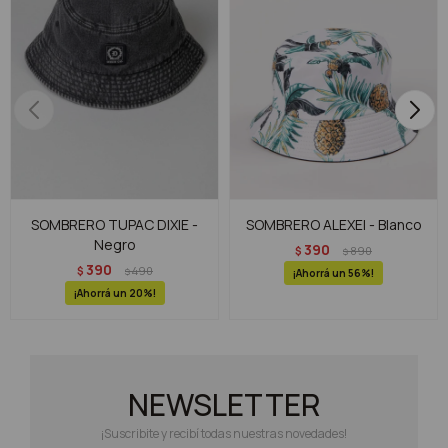
SOMBRERO TUPAC DIXIE -
SOMBRERO ALEXEI - Blanco
Negro
390
$
890
$
390
$
490
$
56
20
NEWSLETTER
¡Suscribite y recibí todas nuestras novedades!