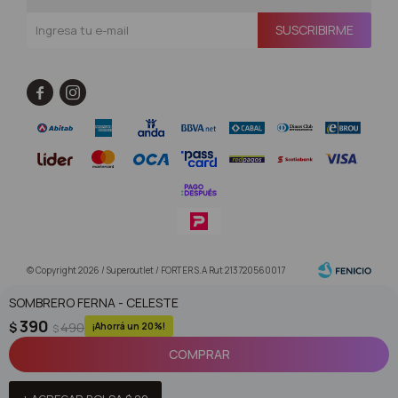
SUSCRIBIRME


© Copyright 2026 / Superoutlet / FORTER S.A Rut 213720560017
SOMBRERO FERNA - CELESTE
390
$
490
20
$
COMPRAR
Fenicio