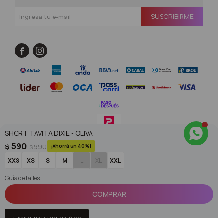
SUSCRIBIRME


SHORT TAVITA DIXIE - OLIVA
590
$
990
40
$
© Copyright 2026 / Superoutlet / FORTER S.A Rut 213720560017
XXS
XS
S
M
L
XL
XXL
Guía de talles
COMPRAR
Fenicio