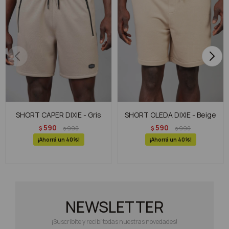
SHORT CAPER DIXIE - Gris
SHORT OLEDA DIXIE - Beige
590
590
$
990
$
990
$
$
40
40
NEWSLETTER
¡Suscribite y recibí todas nuestras novedades!