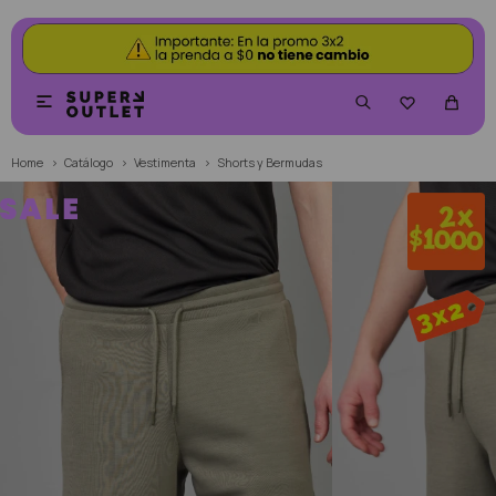


Home
Catálogo
Vestimenta
Shorts y Bermudas