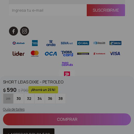
SUSCRIBIRME


SHORT LEIAS DIXIE - PETROLEO
590
$
790
25
$
© Copyright 2026 / Superoutlet / FORTER S.A Rut 213720560017
28
30
32
34
36
38
Guía de talles
COMPRAR
Fenicio