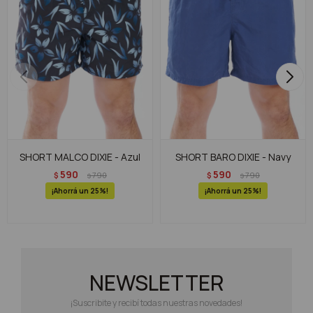
SHORT MALCO DIXIE - Azul
SHORT BARO DIXIE - Navy
590
590
$
790
$
790
$
$
25
25
NEWSLETTER
¡Suscribite y recibí todas nuestras novedades!