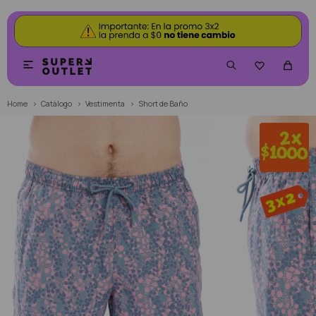


Home
Catálogo
Vestimenta
Short de Baño