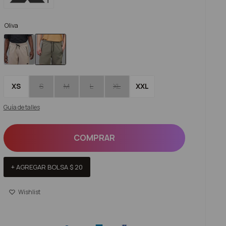
Oliva
XS
S
M
L
XL
XXL
Guía de talles
COMPRAR
+ AGREGAR BOLSA
$
20