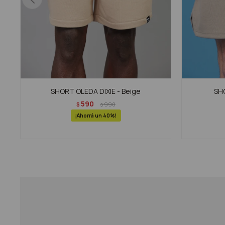
SHORT OLEDA DIXIE - Beige
SHO
590
$
990
$
40