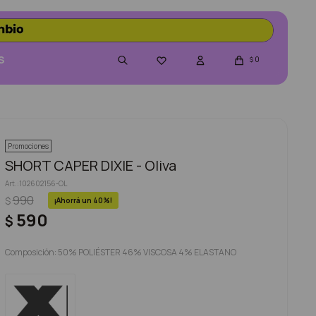
S
0

$
Promociones
SHORT CAPER DIXIE - Oliva
102602156-OL
990
$
40
590
$
Composición: 50% POLIÉSTER 46% VISCOSA 4% ELASTANO