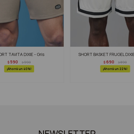
RT TAVITA DIXIE - Gris
SHORT BASKET FRUGEL DIXIE
590
690
$
990
$
890
$
$
40
22
NEWSLETTER