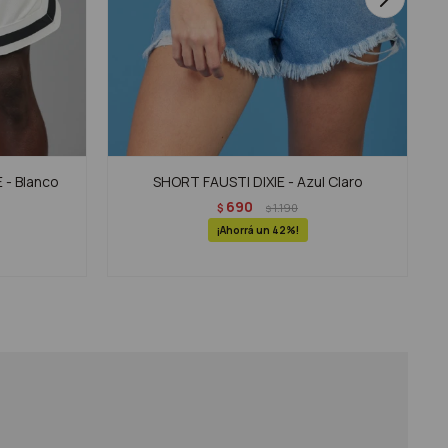
 - Blanco
SHORT FAUSTI DIXIE - Azul Claro
690
$
1.190
$
42