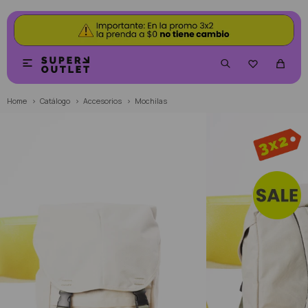


Home
Catálogo
Accesorios
Mochilas