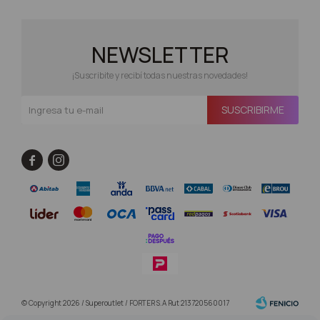
NEWSLETTER
¡Suscribite y recibí todas nuestras novedades!
SUSCRIBIRME


© Copyright 2026 / Superoutlet / FORTER S.A Rut 213720560017