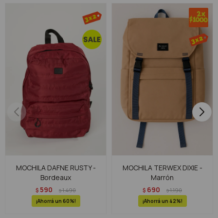
MOCHILA DAFNE RUSTY -
MOCHILA TERWEX DIXIE -
Bordeaux
Marrón
590
690
$
1.490
$
1.190
$
$
60
42