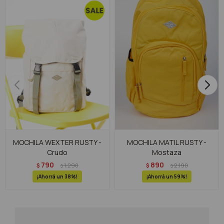
MOCHILA WEXTER RUSTY -
MOCHILA MATIL RUSTY -
Crudo
Mostaza
790
890
$
1.290
$
2.190
$
$
38
59