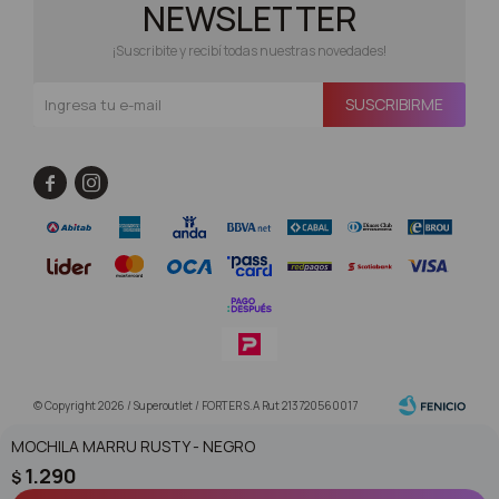
NEWSLETTER
¡Suscribite y recibí todas nuestras novedades!
SUSCRIBIRME


© Copyright 2026 / Superoutlet / FORTER S.A Rut 213720560017
MOCHILA MARRU RUSTY - NEGRO
1.290
$