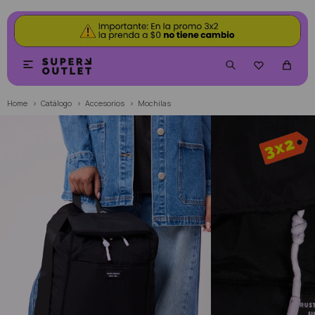


Home
Catálogo
Accesorios
Mochilas