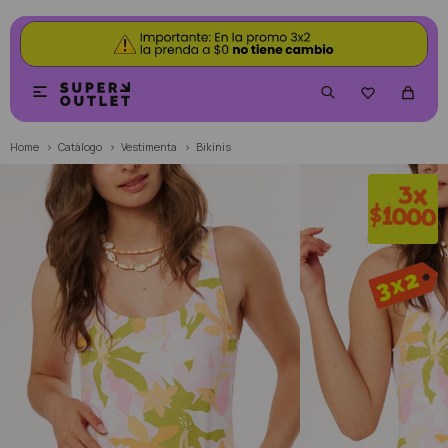


Home
Catálogo
Vestimenta
Bikinis