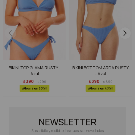
BIKINI TOP GLAMA RUSTY -
BIKINI BOTTOM ARDA RUSTY
Azul
- Azul
390
390
$
790
$
690
$
$
50
43
NEWSLETTER
¡Suscribite y recibí todas nuestras novedades!