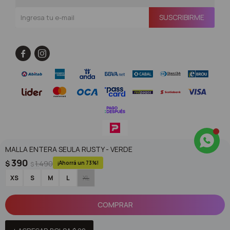
SUSCRIBIRME


MALLA ENTERA SEULA RUSTY - VERDE
© Copyright 2026 / Superoutlet / FORTER S.A Rut 213720560017
390
$
1.490
73
$
XS
S
M
L
XL
COMPRAR
Fenicio