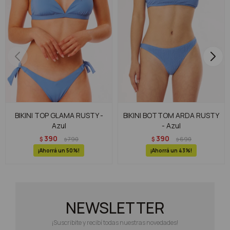
BIKINI TOP GLAMA RUSTY -
BIKINI BOTTOM ARDA RUSTY
Azul
- Azul
390
390
$
790
$
690
$
$
50
43
NEWSLETTER
¡Suscribite y recibí todas nuestras novedades!