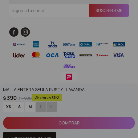
SUSCRIBIRME


MALLA ENTERA SEULA RUSTY - LAVANDA
© Copyright 2026 / Superoutlet / FORTER S.A Rut 213720560017
390
$
1.490
73
$
XS
S
M
L
XL
COMPRAR
Fenicio