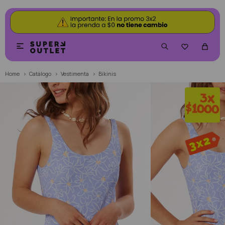


Home
Catálogo
Vestimenta
Bikinis