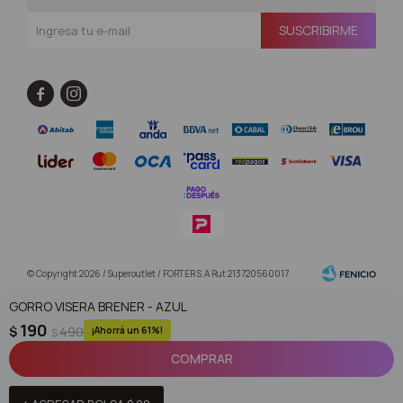
SUSCRIBIRME


© Copyright 2026 / Superoutlet / FORTER S.A Rut 213720560017
GORRO VISERA BRENER - AZUL
190
$
490
61
$
COMPRAR
Fenicio