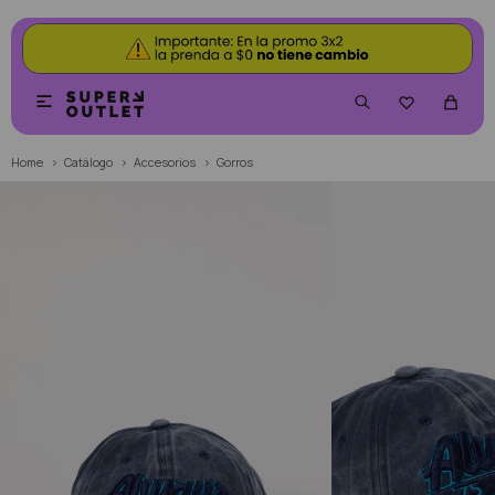


Home
Catálogo
Accesorios
Gorros