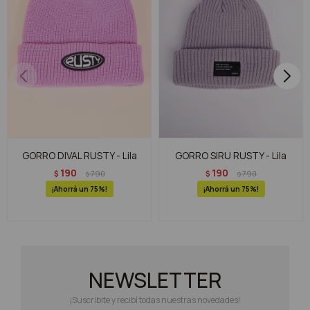
GORRO DIVAL RUSTY - Lila
GORRO SIRU RUSTY - Lila
190
190
$
790
$
790
$
$
75
75
NEWSLETTER
¡Suscribite y recibí todas nuestras novedades!