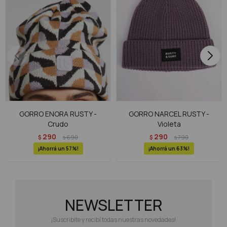
GORRO ENORA RUSTY -
GORRO NARCEL RUSTY -
Crudo
Violeta
290
290
$
690
$
790
$
$
57
63
NEWSLETTER
¡Suscribite y recibí todas nuestras novedades!