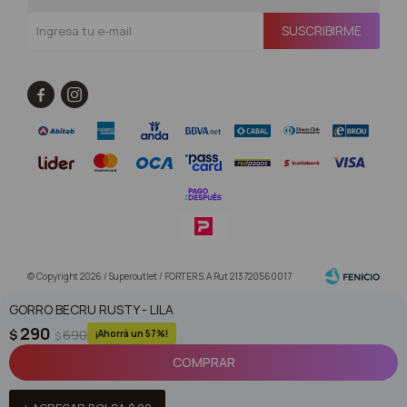
SUSCRIBIRME


© Copyright 2026 / Superoutlet / FORTER S.A Rut 213720560017
GORRO BECRU RUSTY - LILA
290
$
690
57
$
COMPRAR
Fenicio