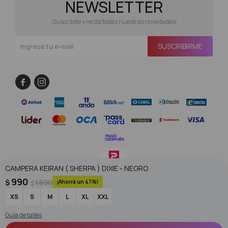
NEWSLETTER
¡Suscribite y recibí todas nuestras novedades!
SUSCRIBIRME


CAMPERA KEIRAN ( SHERPA ) DIXIE - NEGRO
990
$
1.890
47
$
© Copyright 2026 / Superoutlet / FORTER S.A Rut 213720560017
XS
S
M
L
XL
XXL
Guía de talles