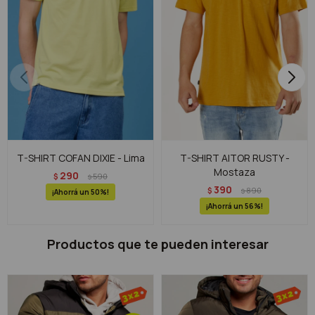
T-SHIRT COFAN DIXIE - Lima
T-SHIRT AITOR RUSTY -
Mostaza
290
$
590
$
390
$
890
$
50
56
Productos que te pueden interesar