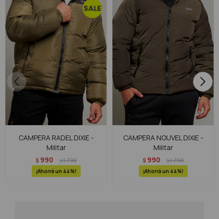
CAMPERA RADEL DIXIE -
CAMPERA NOUVEL DIXIE -
Militar
Militar
990
990
$
1.790
$
1.790
$
$
44
44