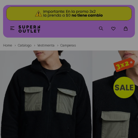


Home
Catálogo
Vestimenta
Camperas